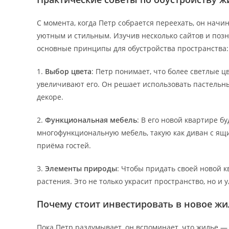
С момента, когда Петр собрается переехать, он начи
уютным и стильным. Изучив несколько сайтов и позн
основные принципы для обустройства пространства:
1.
Выбор цвета
: Петр понимает, что более светлые 
увеличивают его. Он решает использовать пастельны
декоре.
2.
Функциональная мебель
: В его новой квартире б
многофункциональную мебель, такую как диван с ящи
приёма гостей.
3.
Элементы природы
: Чтобы придать своей новой к
растения. Это не только украсит пространство, но и
Почему стоит инвестировать в новое жи
Пока Петр раздумывает, он вспоминает, что жилье — 