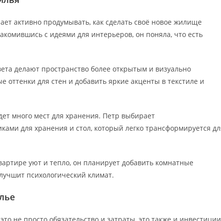
нает активно продумывать, как сделать своё новое жилище
акомившись с идеями для интерьеров, он поняла, что есть
цвета делают пространство более открытым и визуально
е оттенки для стен и добавить яркие акценты в текстиле и
удет много мест для хранения. Петр выбирает
ками для хранения и стол, который легко трансформируется дл
вартире уют и тепло, он планирует добавить комнатные
 улучшит психологический климат.
лье
это не просто обязательство и затраты, это также и инвестиции